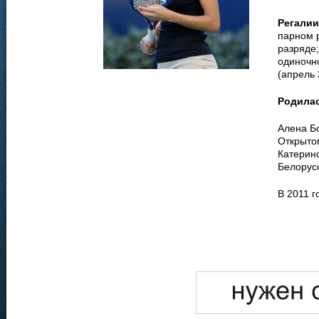
Регалии
парном 
разряде;
одиночно
(апрель 
Родила
Алена Бо
Открыто
Катерин
Белорусс
В 2011 г