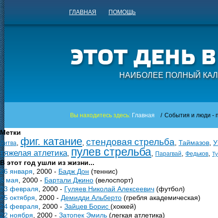
ГЛАВНАЯ
ПОМОЩЬ
НАИБОЛЕЕ ПОЛНЫЙ КАЛ
Вы находитесь здесь:
Главная
/
События и люди - п
Метки
фиг. катание
стендовая стрельба
,
,
,
Таймазов
,
У
Литва
пулев стрельба
тяжелая атлетика
,
,
,
,
Парагвай
Федьков
Ту
В этот год ушли из жизни...
26 января
, 2000 -
Бадж Дон
(теннис)
5 мая
, 2000 -
Бартали Джино
(велоспорт)
23 февраля
, 2000 -
Гуляев Николай Алексеевич
(футбол)
25 октября
, 2000 -
Демидди Альберто
(гребля академическая)
24 февраля
, 2000 -
Зайцев Борис
(хоккей)
22 ноября
, 2000 -
Затопек Эмиль
(легкая атлетика)