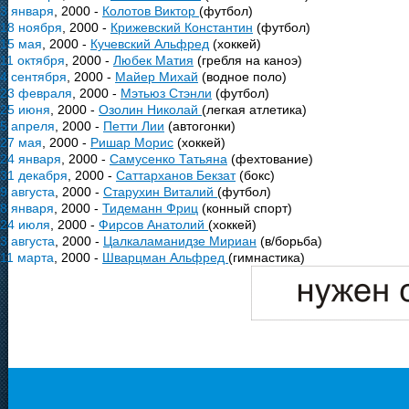
3 января
, 2000 -
Колотов Виктор
(футбол)
18 ноября
, 2000 -
Крижевский Константин
(футбол)
15 мая
, 2000 -
Кучевский Альфред
(хоккей)
11 октября
, 2000 -
Любек Матия
(гребля на каноэ)
4 сентября
, 2000 -
Майер Михай
(водное поло)
23 февраля
, 2000 -
Мэтьюз Стэнли
(футбол)
25 июня
, 2000 -
Озолин Николай
(легкая атлетика)
5 апреля
, 2000 -
Петти Лии
(автогонки)
27 мая
, 2000 -
Ришар Морис
(хоккей)
24 января
, 2000 -
Самусенко Татьяна
(фехтование)
31 декабря
, 2000 -
Саттарханов Бекзат
(бокс)
9 августа
, 2000 -
Старухин Виталий
(футбол)
8 января
, 2000 -
Тидеманн Фриц
(конный спорт)
24 июля
, 2000 -
Фирсов Анатолий
(хоккей)
3 августа
, 2000 -
Цалкаламанидзе Мириан
(в/борьба)
11 марта
, 2000 -
Шварцман Альфред
(гимнастика)