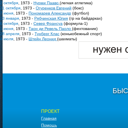
2 октября
, 1973 -
Нурми Пааво
(легкая атлетика)
21 октября
, 1973 -
Огуренков Евгений
(бокс)
7 июня
, 1973 -
Пономарев Александр
(футбол)
13 января
, 1973 -
Рябчинская Юлия
(гр на байдарках)
6 октября
, 1973 -
Север Франсуа
(формула-1)
1 июня
, 1973 -
Таон ди Ревель Паоло
(фехтование)
28 апреля
, 1973 -
Тунберг Клас
(конькобежный спорт)
4 июля
, 1973 -
Штейн Леонид
(шахматы)
БЫС
ПРОЕКТ
Главная
Помощь