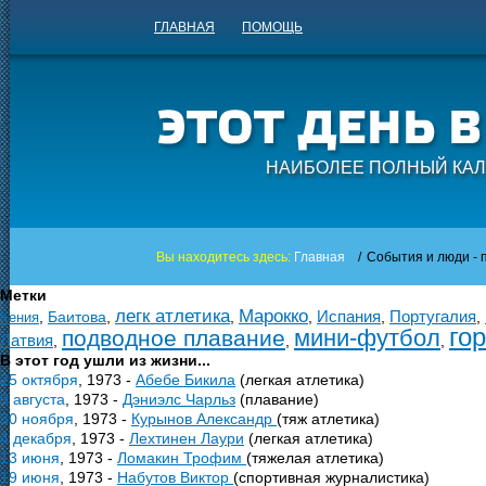
ГЛАВНАЯ
ПОМОЩЬ
НАИБОЛЕЕ ПОЛНЫЙ КАЛ
Вы находитесь здесь:
Главная
/
События и люди - п
Метки
легк атлетика
Марокко
Испания
Португалия
,
Баитова
,
,
,
,
,
Кения
го
мини-футбол
подводное плавание
Латвия
,
,
,
В этот год ушли из жизни...
25 октября
, 1973 -
Абебе Бикила
(легкая атлетика)
9 августа
, 1973 -
Дэниэлс Чарльз
(плавание)
30 ноября
, 1973 -
Курынов Александр
(тяж атлетика)
4 декабря
, 1973 -
Лехтинен Лаури
(легкая атлетика)
13 июня
, 1973 -
Ломакин Трофим
(тяжелая атлетика)
19 июня
, 1973 -
Набутов Виктор
(спортивная журналистика)