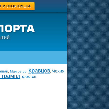
ЫТИЙ
Кравцов
Чехия
агвай
,
Макгрегор
,
,
,
с трампл
фехтов
,
,