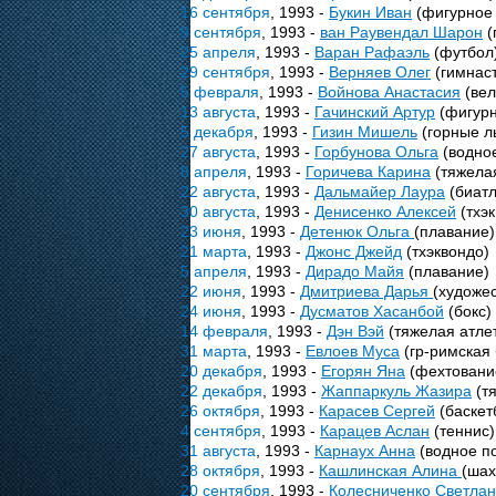
16 сентября
, 1993 -
Букин Иван
(фигурное 
9 сентября
, 1993 -
ван Раувендал Шарон
(
25 апреля
, 1993 -
Варан Рафаэль
(футбол
29 сентября
, 1993 -
Верняев Олег
(гимнаст
5 февраля
, 1993 -
Войнова Анастасия
(вел
13 августа
, 1993 -
Гачинский Артур
(фигурн
5 декабря
, 1993 -
Гизин Мишель
(горные л
27 августа
, 1993 -
Горбунова Ольга
(водно
8 апреля
, 1993 -
Горичева Карина
(тяжелая
22 августа
, 1993 -
Дальмайер Лаура
(биатл
30 августа
, 1993 -
Денисенко Алексей
(тхэк
23 июня
, 1993 -
Детенюк Ольга
(плавание)
21 марта
, 1993 -
Джонс Джейд
(тхэквондо)
5 апреля
, 1993 -
Дирадо Майя
(плавание)
22 июня
, 1993 -
Дмитриева Дарья
(художе
24 июня
, 1993 -
Дусматов Хасанбой
(бокс)
14 февраля
, 1993 -
Дэн Вэй
(тяжелая атле
31 марта
, 1993 -
Евлоев Муса
(гр-римская
20 декабря
, 1993 -
Егорян Яна
(фехтовани
22 декабря
, 1993 -
Жаппаркуль Жазира
(тя
26 октября
, 1993 -
Карасев Сергей
(баскет
4 сентября
, 1993 -
Карацев Аслан
(теннис)
31 августа
, 1993 -
Карнаух Анна
(водное п
28 октября
, 1993 -
Кашлинская Алина
(ша
20 сентября
, 1993 -
Колесниченко Светла