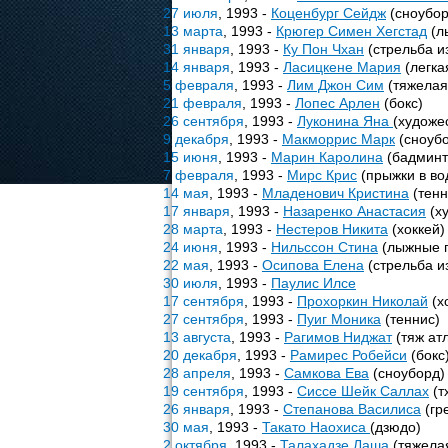
27 июля
, 1993 -
Коценбург Сейдж
(сноубор
13 марта
, 1993 -
Крюгер Симен Хегстад
(л
31 января
, 1993 -
Ку Пон Чхан
(стрельба из
14 января
, 1993 -
Ласицкене Мария
(легка
5 февраля
, 1993 -
Лим Джон Сим
(тяжелая
21 февраля
, 1993 -
Лопес Арлен
(бокс)
26 сентября
, 1993 -
Луконина Яна
(художе
9 декабря
, 1993 -
Макморрис Марк
(сноуб
15 июня
, 1993 -
Марин Каролина
(бадминт
7 февраля
, 1993 -
Мирс Крис
(прыжки в во
14 мая
, 1993 -
Младенович Кристина
(тенн
17 января
, 1993 -
Назаренко Анастасия
(ху
28 марта
, 1993 -
Нестеров Никита
(хоккей)
24 июня
, 1993 -
Нильссон Стина
(лыжные г
22 мая
, 1993 -
Осипова Елена
(стрельба из
30 июля
, 1993 -
Паулис Илсе
17 сентября
, 1993 -
Прохоркин Николай
(х
27 сентября
, 1993 -
Пуиг Моника
(теннис)
13 августа
, 1993 -
Рагимов Ниджат
(тяж ат
20 декабря
, 1993 -
Рамирес Робейси
(бокс
28 апреля
, 1993 -
Самкова Ева
(сноуборд)
19 сентября
, 1993 -
Сиссе Шейк Саллах
(т
26 января
, 1993 -
Степанова Василиса
(гр
30 мая
, 1993 -
Такато Наохиса
(дзюдо)
2 октября
, 1993 -
Талахадзе Лаша
(тяжелая