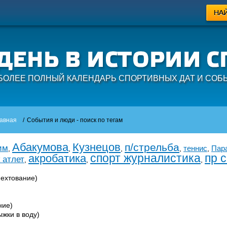
БОЛЕЕ ПОЛНЫЙ КАЛЕНДАРЬ СПОРТИВНЫХ ДАТ И СОБ
авная
/
События и люди - поиск по тегам
Абакумова
Кузнецов
п/стрельба
им
теннис
Пар
,
,
,
,
,
спорт журналистика
пр 
акробатика
 атлет
,
,
,
ехтование)
ние)
жки в воду)