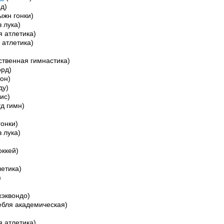
д)
ыжн гонки)
 лука)
я атлетика)
 атлетика)
ственная гимнастика)
орд)
он)
ду)
ис)
д гимн)
онки)
 лука)
оккей)
летика)
)
хэквондо)
ебля академическая)
 атлетика)