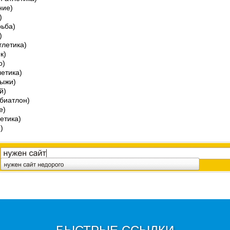
ние)
)
рьба)
)
тлетика)
к)
о)
летика)
лыжи)
й)
биатлон)
е)
етика)
)