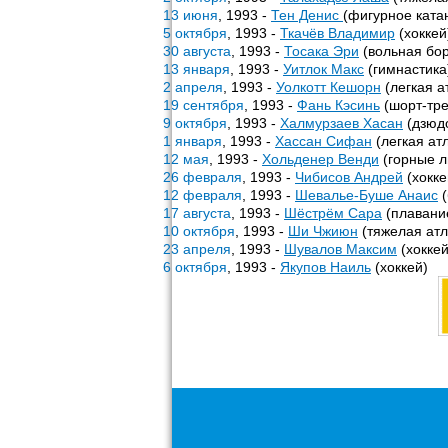
13 июня
, 1993 -
Тен Денис
(фигурное ката
5 октября
, 1993 -
Ткачёв Владимир
(хоккей
30 августа
, 1993 -
Тосака Эри
(вольная бо
13 января
, 1993 -
Уитлок Макс
(гимнастика
2 апреля
, 1993 -
Уолкотт Кешорн
(легкая а
19 сентября
, 1993 -
Фань Кэсинь
(шорт-тре
9 октября
, 1993 -
Халмурзаев Хасан
(дзюд
1 января
, 1993 -
Хассан Сифан
(легкая ат
12 мая
, 1993 -
Хольденер Венди
(горные 
26 февраля
, 1993 -
Чибисов Андрей
(хокке
12 февраля
, 1993 -
Шевалье-Буше Анаис
(
17 августа
, 1993 -
Шёстрём Сара
(плавани
10 октября
, 1993 -
Ши Чжиюн
(тяжелая атл
23 апреля
, 1993 -
Шувалов Максим
(хоккей
6 октября
, 1993 -
Якупов Наиль
(хоккей)