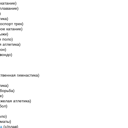
катание)
плавание)
)
ика)
оспорт трек)
ое катание)
ыжи)
е поло)
 атлетика)
он)
вондо)
ственная гимнастика)
тика)
 борьба)
е)
желая атлетика)
бол)
оло)
хматы)
на
(с/плав)