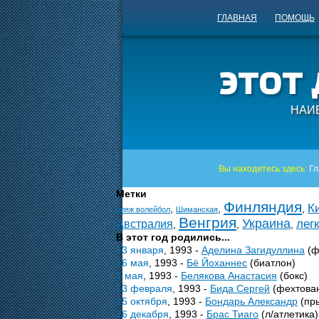
ГЛАВНАЯ
ПОМОЩЬ
НАИ
Вы находитесь здесь:
Гл
Метки
Финляндия
К
,
,
,
пляж волейбол
Шиманская
Венгрия
Украина
легк
Австралия
,
,
,
В этот год родились...
13 января
, 1993 -
Аделина Загидуллина
(ф
16 мая
, 1993 -
Бё Йоханнес
(биатлон)
1 мая
, 1993 -
Белякова Анастасия
(бокс)
13 февраля
, 1993 -
Бида Сергей
(фехтова
25 октября
, 1993 -
Бондарь Александр
(пры
16 декабря
, 1993 -
Брас Тиаго
(л/атлетика)