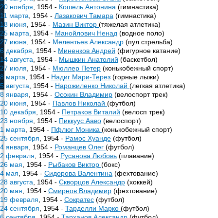
20 ноября
, 1954 -
Кошель Антонина
(гимнастика)
11 марта
, 1954 -
Лазакович Тамара
(гимнастика)
18 июня
, 1954 -
Мазин Виктор
(тяжелая атлетика)
25 марта
, 1954 -
Манойлович Ненад
(водное поло)
27 июня
, 1954 -
Мелентьев Александр
(пул стрельба)
6 декабря
, 1954 -
Миненков Андрей
(фигурное катание)
14 августа
, 1954 -
Мышкин Анатолий
(баскетбол)
27 июля
, 1954 -
Мюллер Петер
(конькобежный спорт)
8 марта
, 1954 -
Надиг Мари-Терез
(горные лыжи)
5 августа
, 1954 -
Нарожиленко Николай
(легкая атлетика)
8 января
, 1954 -
Осокин Владимир
(велоспорт трек)
20 июня
, 1954 -
Павлов Николай
(футбол)
10 декабря
, 1954 -
Петраков Виталий
(велосп трек)
23 ноября
, 1954 -
Пиккуус Ааво
(велоспорт)
1 марта
, 1954 -
Пфлюг Моника
(конькобежный спорт)
25 сентября
, 1954 -
Рамос Хуанде
(футбол)
4 января
, 1954 -
Романцев Олег
(футбол)
2 февраля
, 1954 -
Русанова Любовь
(плавание)
26 мая
, 1954 -
Рыбаков Виктор
(бокс)
4 мая
, 1954 -
Сидорова Валентина
(фехтование)
28 августа
, 1954 -
Скворцов Александр
(хоккей)
20 мая
, 1954 -
Смирнов Владимир
(фехтование)
19 февраля
, 1954 -
Сократес
(футбол)
24 сентября
, 1954 -
Тарделли Марко
(футбол)
6 сентября
, 1954 -
Тарханов Александр
(футбол)