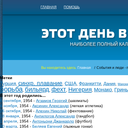
ГЛАВНАЯ
ПОМОЩЬ
НАИБОЛЕЕ ПОЛНЫЙ КАЛ
Вы находитесь здесь:
Главная
/
События и люди - п
Метки
синхр. плавание
США
Турция
Франкитти
Дания
,
,
,
,
,
Марок
борьба
бильярд
фехт
Нигерия
Монако
Гринь
,
,
,
,
,
В этот год родились...
6 сентября
, 1954 -
Агзамов Георгий
(шахматы)
4 ноября
, 1954 -
Аксинин Александр
(легкая атлетика)
26 октября
, 1954 -
Алехин Николай
(фехтование)
18 января
, 1954 -
Анпилогов Александр
(гандбол)
1 апреля
, 1954 -
Антоньони Джанкарло
(футбол)
20 марта
, 1954 -
Беляев Евгений
(лыжные гонки)