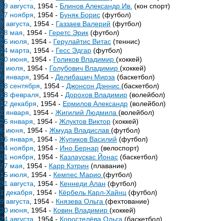
19 августа
, 1954 -
Блинов Александр Ив.
(кон спорт)
17 ноября
, 1954 -
Буняк Борис
(футбол)
7 августа
, 1954 -
Газзаев Валерий
(футбол)
18 мая
, 1954 -
Геретс Эрик
(футбол)
26 июля
, 1954 -
Герулайтис Витас
(теннис)
14 марта
, 1954 -
Гесс Эдгар
(футбол)
20 июня
, 1954 -
Голиков Владимир
(хоккей)
2 июля
, 1954 -
Голубович Владимир
(хоккей)
9 января
, 1954 -
Делибашич Мирза
(баскетбол)
18 сентября
, 1954 -
Джонсон Дэннис
(баскетбол)
18 февраля
, 1954 -
Дорохов Владимир
(волейбол)
12 декабря
, 1954 -
Ермилов Александр
(волейбол)
2 января
, 1954 -
Жигилий Людмила
(волейбол)
26 января
, 1954 -
Жлуктов Виктор
(хоккей)
6 июня
, 1954 -
Жмуда Владислав
(футбол)
16 января
, 1954 -
Жупиков Василий
(футбол)
14 ноября
, 1954 -
Ино Бернар
(велоспорт)
21 ноября
, 1954 -
Казлаускас Йонас
(баскетбол)
27 мая
, 1954 -
Карр Кэтрин
(плавание)
15 июля
, 1954 -
Кемпес Марио
(футбол)
31 августа
, 1954 -
Кеннеди Алан
(футбол)
1 декабря
, 1954 -
Кёрбель Карл-Хайнц
(футбол)
9 августа
, 1954 -
Князева Ольга
(фехтование)
20 июня
, 1954 -
Ковин Владимир
(хоккей)
24 августа
, 1954 -
Коростелёва Ольга
(баскетбол)