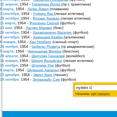
10 апреля
, 1954 -
Тёрмянен Йоуко
(пр с трамплина)
8 марта
, 1954 -
Уилки Дэвид
(плавание)
3 сентября
, 1954 -
Уудмяэ Яак
(легкая атлетика)
29 октября
, 1954 -
Фрэзер Херман
(легкая атлетика)
11 марта
, 1954 -
Фурсенко Сергей
(футбол)
23 мая
, 1954 -
Хаглер Марвин
(бокс)
26 октября
, 1954 -
Хадзипанагис Василис
(футбол)
8 сентября
, 1954 -
Хамицаев Казбек
(альпинизм)
6 января
, 1954 -
Хан Норберт
(санный спорт)
24 ноября
, 1954 -
Цобельт Розвита
(гр академическая)
5 марта
, 1954 -
Чернышова Венера
(биатлон)
29 апреля
, 1954 -
Шипулин Геннадий
(волейбол)
16 января
, 1954 -
Шмидт Вольфганг
(легкая атлетика)
15 ноября
, 1954 -
Штилике Ули
(футбол)
6 марта
, 1954 -
Шумахер Харальд
(футбол)
21 декабря
, 1954 -
Эверт Крис
(теннис)
19 октября
, 1954 -
Эллардайс Сэм
(футбол)