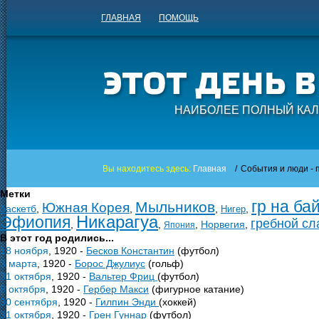
ГЛАВНАЯ
ПОМОЩЬ
НАИБОЛЕЕ ПОЛНЫЙ КАЛ
Вы находитесь здесь:
Главная
/
События и люди - п
Метки
гр на ба
Мыльников
Южная Корея
баскетб
,
,
,
,
Нигер
Никарагуа
Эфиопия
гребной с
,
,
,
Норвегия
,
Япония
В этот год родились...
18 ноября
, 1920 -
Бесков Константин
(футбол)
3 марта
, 1920 -
Борос Джулиус
(гольф)
31 октября
, 1920 -
Вальтер Фриц
(футбол)
8 октября
, 1920 -
Гербер Макси
(фигурное катание)
30 сентября
, 1920 -
Гилпин Энди
(хоккей)
31 октября
, 1920 -
Грен Гуннар
(футбол)