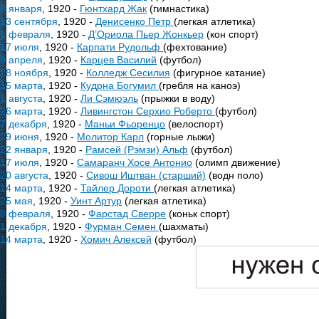
8 января
, 1920 -
Гюнтхард Жак
(гимнастика)
13 сентября
, 1920 -
Денисенко Петр
(легкая атлетика)
1 февраля
, 1920 -
Д’Ориола Пьер Жонкьер
(кон спорт)
17 июля
, 1920 -
Карпати Рудольф
(фехтование)
9 апреля
, 1920 -
Карцев Василий
(футбол)
28 ноября
, 1920 -
Колледж Сесилия
(фигурное катание)
15 марта
, 1920 -
Кудрна Богумил
(гребля на каноэ)
1 августа
, 1920 -
Ли Сэмюэль
(прыжки в воду)
26 марта
, 1920 -
Ливингстон Серхио Роберто
(футбол)
7 декабря
, 1920 -
Маньи Фьоренцо
(велоспорт)
29 июня
, 1920 -
Молитор Карл
(горные лыжи)
22 января
, 1920 -
Рамсей (Рэмзи) Альф
(футбол)
17 июля
, 1920 -
Самаранч Хосе Антонио
(олимп движение)
20 августа
, 1920 -
Сивош Иштван (старший)
(водн поло)
14 марта
, 1920 -
Тайлер Дороти
(легкая атлетика)
25 мая
, 1920 -
Уинт Артур
(легкая атлетика)
8 февраля
, 1920 -
Фарстад Сверре
(коньк спорт)
1 декабря
, 1920 -
Фурман Семен
(шахматы)
14 марта
, 1920 -
Хомич Алексей
(футбол)