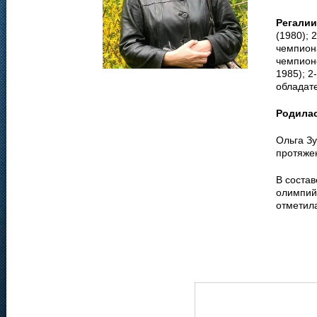
Регалии
(1980); 
чемпиона
чемпионо
1985); 2
обладат
Родила
Ольга З
протяже
В соста
олимпий
отметила