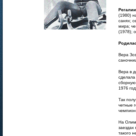
Регалии
(1980) н
санях; с
мира; ч
(1978); 
Родила
Вера Зоз
саночни
Вера в д
сделала 
сборную
1976 год
Так полу
четные г
чемпионк
На Олим
заездах
такого н