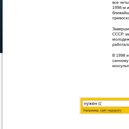
все чет
1998-м и
ближайш
превосх
Заверши
СССР, за
молодеж
работал
В 1998 и
санному 
консуль