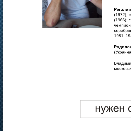
Регалии
(1972);
(1966); 
чемпион 
серебрян
1981, 19
Родилс
(Украина
Владими
московс