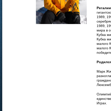
Регалии
гигантск
1989, 19
серебрян
1989, 19
мира в о
Кубка ми
Кубка ми
малого К
малого К
победите
Родилс
Марк Жир
разногл
гражданс
Люксемб
Олимпий
единств
Играх.