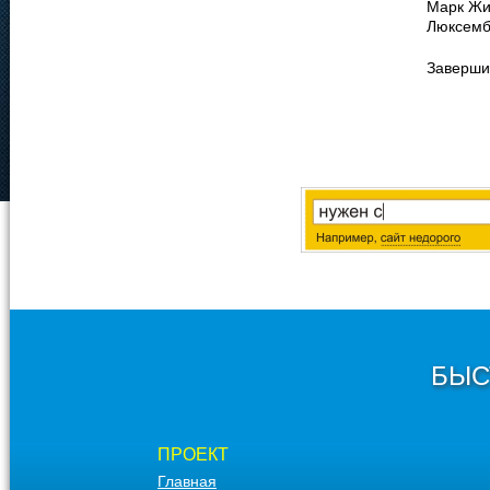
Марк Жи
Люксембу
Завершил
БЫС
ПРОЕКТ
Главная