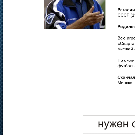
Регалии
СССР (1
Родилс
Всю игр
«Спартак
высшей 
По окон
футболь
Сконча
Минске.