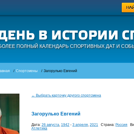
БОЛЕЕ ПОЛНЫЙ КАЛЕНДАРЬ СПОРТИВНЫХ ДАТ И СОБ
авная
/
Спортсмены
/
Загорулько Евгений
← Выбрать карточку другого спортсмена
Загорулько Евгений
Дата:
26 августа
,
1942
-
3 апреля
,
2021
Страна:
Россия
Ви
Атлетика