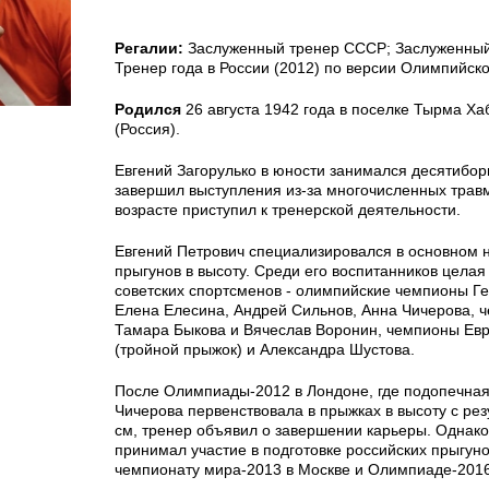
Регалии:
Заслуженный тренер СССР; Заслуженный
Тренер года в России (2012) по версии Олимпийско
Родился
26 августа 1942 года в поселке Тырма Ха
(Россия).
Евгений Загорулько в юности занимался десятибор
завершил выступления из-за многочисленных травм
возрасте приступил к тренерской деятельности.
Евгений Петрович специализировался в основном н
прыгунов в высоту. Среди его воспитанников цел
советских спортсменов - олимпийские чемпионы Г
Елена Елесина, Андрей Сильнов, Анна Чичерова, 
Тамара Быкова и Вячеслав Воронин, чемпионы Ев
(тройной прыжок) и Александра Шустова.
После Олимпиады-2012 в Лондоне, где подопечная
Чичерова первенствовала в прыжках в высоту с рез
см, тренер объявил о завершении карьеры. Однако
принимал участие в подготовке российских прыгун
чемпионату мира-2013 в Москве и Олимпиаде-201