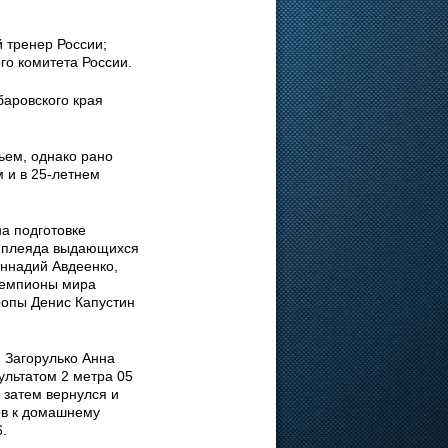
 тренер России;
го комитета России.
баровского края
ьем, однако рано
 и в 25-летнем
а подготовке
ая плеяда выдающихся
еннадий Авдеенко,
чемпионы мира
ропы Денис Капустин
 Загорулько Анна
ультатом 2 метра 05
 затем вернулся и
ов к домашнему
6.