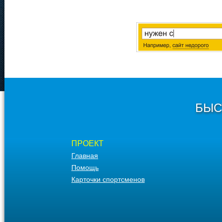
БЫС
ПРОЕКТ
Главная
Помощь
Карточки спортсменов