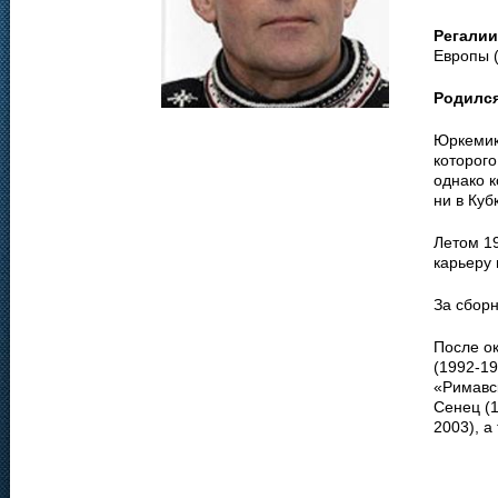
Регалии
Европы (
Родилс
Юркемик 
которого
однако к
ни в Куб
Летом 1
карьеру 
За сборн
После о
(1992-19
«Римавс
Сенец (1
2003), а