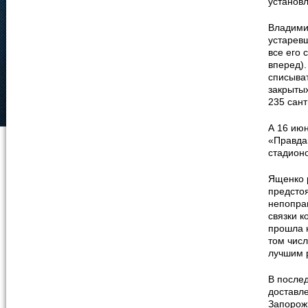
установл
Владими
устаревш
все его
вперед).
списыват
закрыты
235 сант
А 16 июн
«Правда
стадионо
Ященко р
предсто
непоправ
связки к
прошла 
том числ
лучшим 
В после
доставл
Запорож