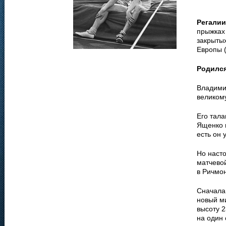
Регалии
прыжках 
закрыты
Европы (
Родилс
Владимир
великом
Его тала
Ященко в
есть он
Но наст
матчево
в Ричмон
Сначала 
новый м
высоту 2
на один