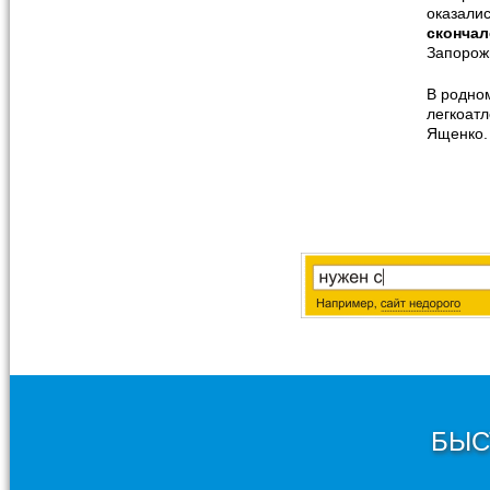
оказали
скончал
Запорож
В родно
легкоат
Ященко.
БЫС