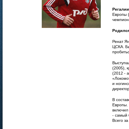
Регалии
Европы (
чемпиона
Родилс
Ренат Я
ЦСКА. Бы
пробитьс
Выступа
(2005), 
(2012 - 
«Локомо
и ногинс
директо
В соста
Европы.
включил 
- самый 
Всего за