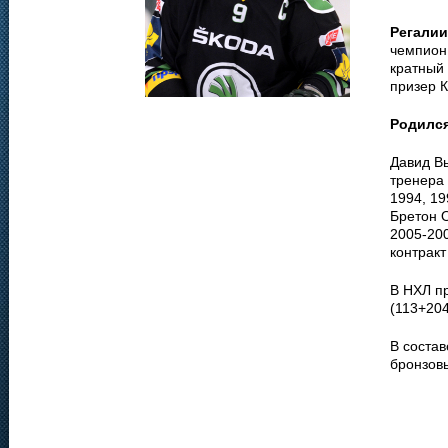
Регалии
чемпион 
кратный
призер К
Родилс
Давид В
тренера
1994, 19
Бретон 
2005-200
контракт
В НХЛ пр
(113+204
В соста
бронзов