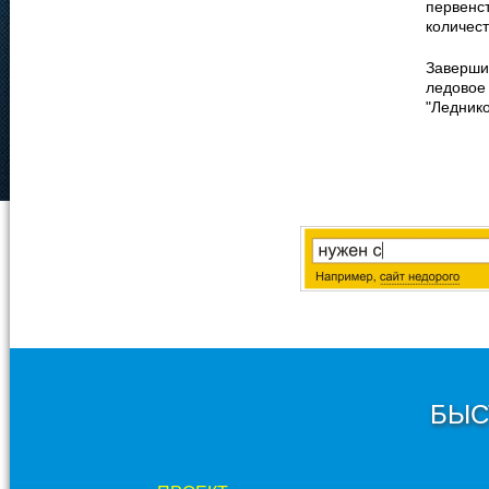
первенс
количест
Заверши
ледовое 
"Ледник
БЫС