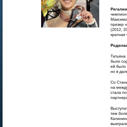
Регалии
чемпионк
Максимо
призер ч
(2012, 2
кратная
Родила
Татьяна 
было сор
ей было 
но в дал
Со Стан
на межд
стала по
партнера
Выступа
тем боле
Калинин
выиграли