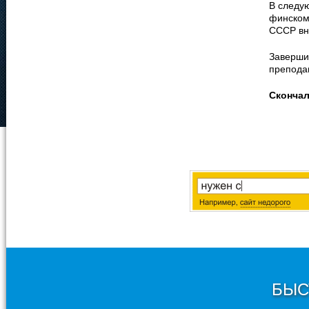
В следу
финском
СССР вн
Заверши
препода
Сконча
БЫС