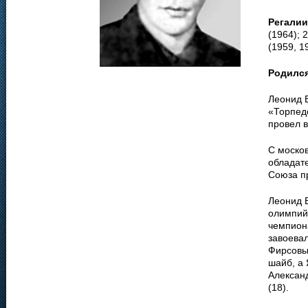
Регалии
(1964); 
(1959, 1
Родилс
Леонид 
«Торпедо
провел в
С моско
обладат
Союза п
Леонид В
олимпий
чемпион
завоевал
Фирсовы
шайб, а 
Алексан
(18).