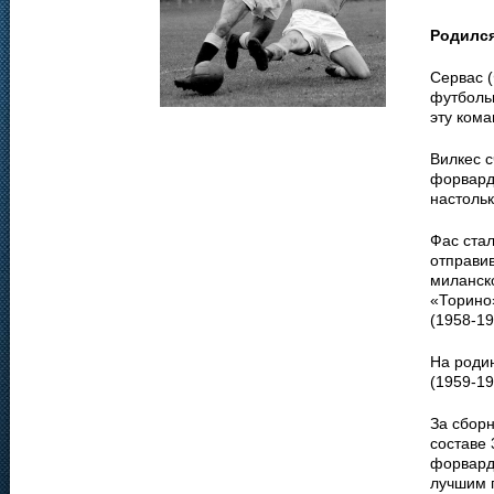
Родилс
Сервас (
футбольн
эту кома
Вилкес с
форвард
настольк
Фас ста
отправив
миланско
«Торино»
(1958-19
На родин
(1959-19
За сборн
составе 
форварда
лучшим п