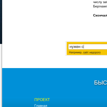
числу за
Бергкамп
Сконча
БЫС
ПРОЕКТ
Главная