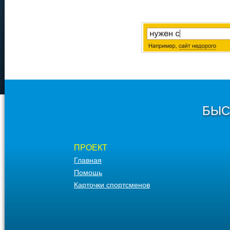
БЫС
ПРОЕКТ
Главная
Помощь
Карточки спортсменов