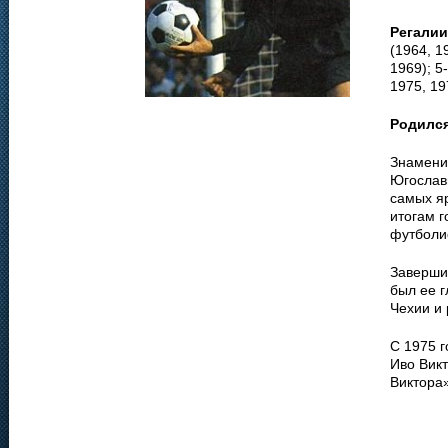
Регалии
(1964, 1
1969); 5
1975, 19
Родилс
Знамени
Югослави
самых яр
итогам г
футболис
Завершив
был ее г
Чехии и
С 1975 
Иво Викт
Виктора»