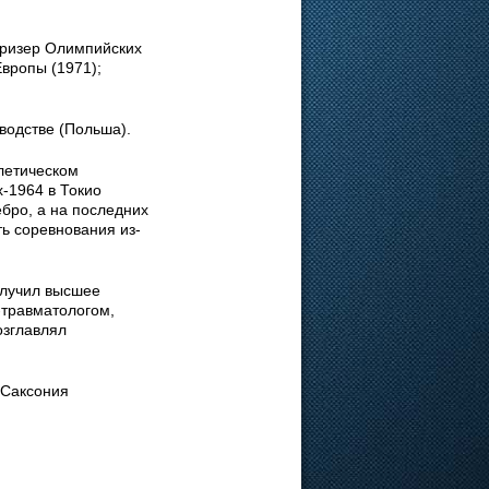
призер Олимпийских
Европы (1971);
водстве (Польша).
летическом
х-1964 в Токио
ебро, а на последних
ь соревнования из-
олучил высшее
-травматологом,
озглавлял
 Саксония