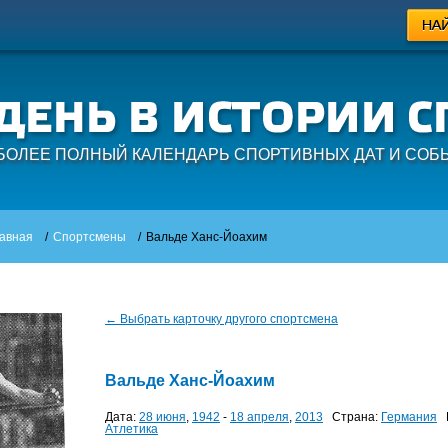
БОЛЕЕ ПОЛНЫЙ КАЛЕНДАРЬ СПОРТИВНЫХ ДАТ И СОБ
авная
/
Спортсмены
/
Вальде Ханс-Йоахим
← Выбрать карточку другого спортсмена
Вальде Ханс-Йоахим
Дата:
28 июня
,
1942
-
18 апреля
,
2013
Страна:
Германия
В
Атлетика