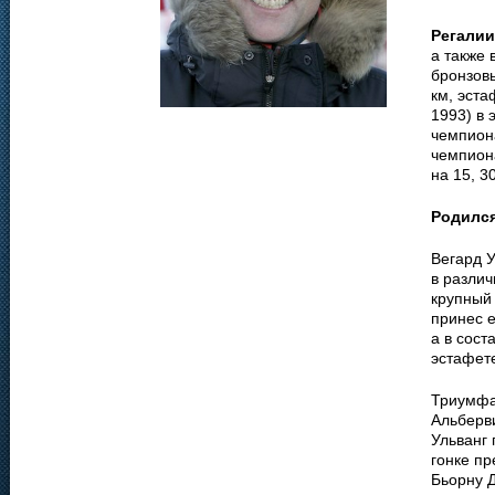
Регалии
а также 
бронзовы
км, эста
1993) в 
чемпиона
чемпиона
на 15, 30
Родилс
Вегард 
в различ
крупный
принес е
а в сост
эстафете
Триумфа
Альберви
Ульванг 
гонке пр
Бьорну Д