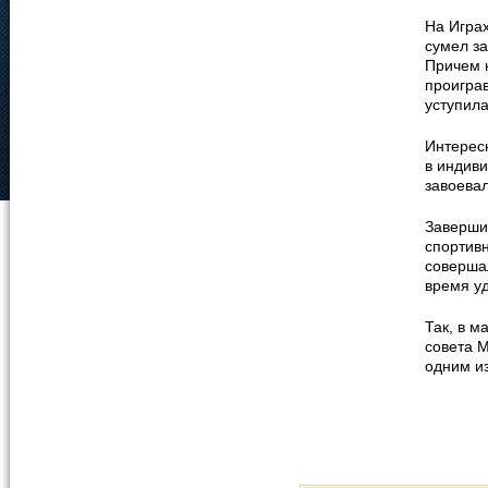
На Игра
сумел за
Причем н
проиграв
уступила
Интересн
в индиви
завоевал
Заверши
спортивн
совершал
время у
Так, в м
совета 
одним и