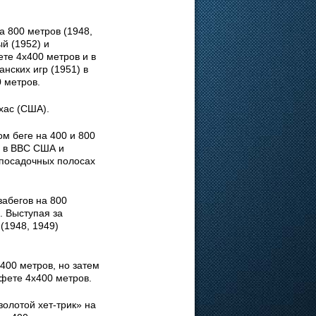
а 800 метров (1948,
й (1952) и
ете 4х400 метров и в
нских игр (1951) в
0 метров.
хас (США).
м беге на 400 и 800
л в ВВС США и
-посадочных полосах
забегов на 800
. Выступая за
(1948, 1949)
400 метров, но затем
афете 4х400 метров.
олотой хет-трик» на