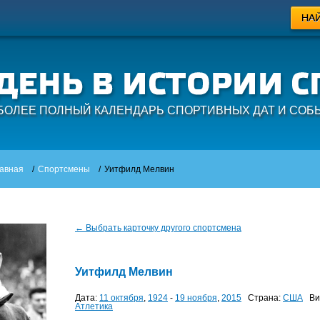
БОЛЕЕ ПОЛНЫЙ КАЛЕНДАРЬ СПОРТИВНЫХ ДАТ И СОБ
авная
/
Спортсмены
/
Уитфилд Мелвин
← Выбрать карточку другого спортсмена
Уитфилд Мелвин
Дата:
11 октября
,
1924
-
19 ноября
,
2015
Страна:
США
Вид
Атлетика