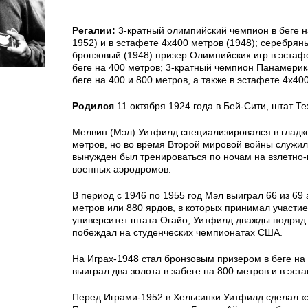
Регалии:
3-кратный олимпийский чемпион в беге н
1952) и в эстафете 4х400 метров (1948); серебряны
бронзовый (1948) призер Олимпийских игр в эстаф
беге на 400 метров; 3-кратный чемпион Панамерика
беге на 400 и 800 метров, а также в эстафете 4х40
Родился
11 октября 1924 года в Бей-Сити, штат Те
Мелвин (Мэл) Уитфилд специализировался в гладко
метров, но во время Второй мировой войны служи
вынужден был тренироваться по ночам на взлетно
военных аэродромов.
В период с 1946 по 1955 год Мэл выиграл 66 из 69 
метров или 880 ярдов, в которых принимал участие
университет штата Огайо, Уитфилд дважды подряд 
побеждал на студенческих чемпионатах США.
На Играх-1948 стал бронзовым призером в беге на 
выиграл два золота в забеге на 800 метров и в эст
Перед Играми-1952 в Хельсинки Уитфилд сделал «з