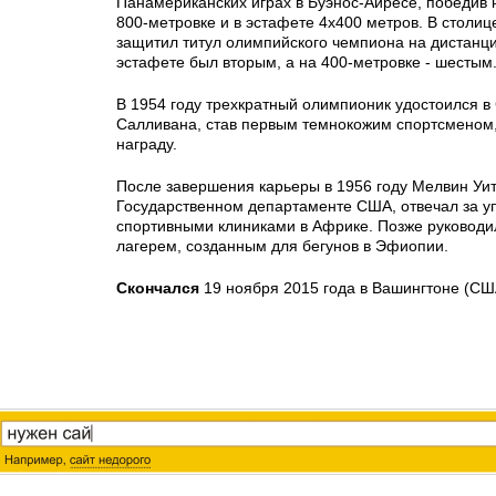
Панамериканских играх в Буэнос-Айресе, победив 
800-метровке и в эстафете 4х400 метров. В столи
защитил титул олимпийского чемпиона на дистанци
эстафете был вторым, а на 400-метровке - шестым
В 1954 году трехкратный олимпионик удостоился 
Салливана, став первым темнокожим спортсменом
награду.
После завершения карьеры в 1956 году Мелвин Уи
Государственном департаменте США, отвечал за у
спортивными клиниками в Африке. Позже руковод
лагерем, созданным для бегунов в Эфиопии.
Скончался
19 ноября 2015 года в Вашингтоне (СШ