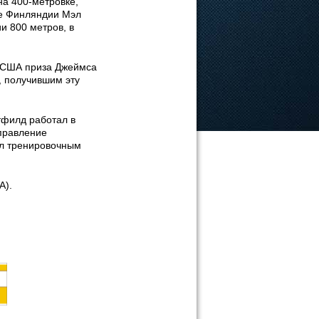
на 400-метровке,
це Финляндии Мэл
и 800 метров, в
.
в США приза Джеймса
, получившим эту
тфилд работал в
правление
ил тренировочным
А).