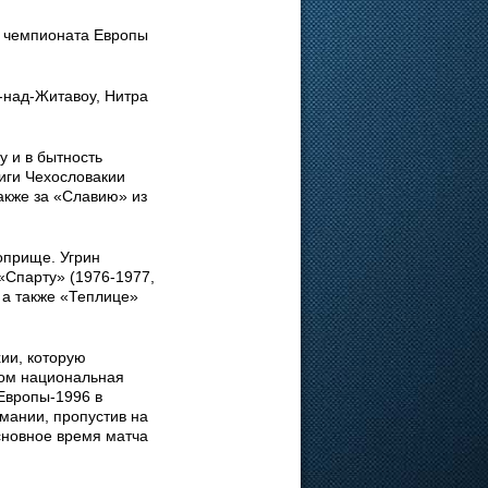
р чемпионата Европы
-над-Житавоу, Нитра
у и в бытность
иги Чехословакии
акже за «Славию» из
оприще. Угрин
«Спарту» (1976-1977,
 а также «Теплице»
ии, которую
вом национальная
Европы-1996 в
рмании, пропустив на
сновное время матча