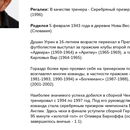
Регалии:
В качестве тренера - Серебряный призе
(1996).
Родился
5 февраля 1943 года в деревне Нова-Вес
(Словакия).
Душан Угрин в 16-летнем возрасте переехал в Праг
футболистом выступал за пражские клубы второй л
«Адмира» (1959-1964) и «Аритму» (1965-1969), а т
Карловых Вар (1964-1965).
Гораздо более ярко проявил себя на тренерском п
возглавлял многие команды, в частности пражские 
1981-1983, 1990-1994) и «Богемианс» (1987-1988),
(2001-2002).
Наиболее значимого успеха добился в сборной Чех
тренировал с 1994 по 1997 год. Под его руководст
команда стала серебряным призером чемпионата 
Англии. Здесь чехи в финале уступили сборной Ге
95 минуте «золотой гол» от Оливера Бирхоффа (о
завершилось вничью - 1:1).