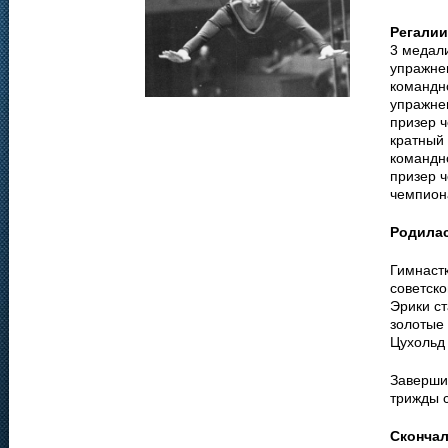
Регалии
3 медали
упражнен
командно
упражне
призер ч
кратный
командн
призер ч
чемпиона
Родила
Гимнастк
советск
Эрики ст
золотые
Цухольд
Заверши
трижды 
Сконча