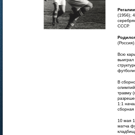
Регалии
(1956); 
серебрян
СССР.
Родилс
(Россия)
Всю кар
выиграл
структур
футболис
В сборн
олимпий
травму (
разрешен
1:1 нач
сборная
10 мая 
матча ф
кладбищ