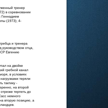
уженный тренер
72) в соревновании
 с Геннадием
пы (1973); 4-
гребца и тренера
 руководством отца,
ССР Евгению
пал на двойке
ий гребной канал
моря, в условиях
 нагрузками теряли
ь тактику -
еренно, на второй
отрезке терпеть до
Сасс немного
на вторую позицию, а
лландцев.