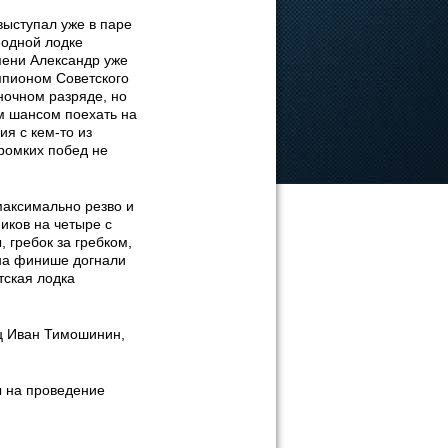
ыступал уже в паре
 одной лодке
мени Александр уже
пионом Советского
ночном разряде, но
м шансом поехать на
я с кем-то из
громких побед не
максимально резво и
иков на четыре с
 гребок за гребком,
 на финише догнали
тская лодка
ец Иван Тимошинин,
ы на проведение