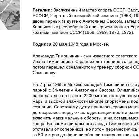
Регалии:
Заслуженный мастер спорта СССР; Засл
РСФСР; 2-кратный олимпийский чемпион (1968, 19
двоек парных (в дуэте с Анатолием Сассом, затем
Коршиковым); серебряный призер чемпионата Евро
кратный чемпион СССР (1968, 1969, 1970, 1972).
Родился
20 мая 1948 года в Москве.
Александр Тимошинин - сын известного советского 
Ивана Тимошинина. С ранних лет тренировался под
потом перешел к знаменитому тренеру сборной С
Самсонову.
На Играх-1968 в Мехико молодой Тимошинин высту
парной с 34-летним Анатолием Сассом. Олимпийск
располагался на высоте 2200 метров над уровнем 
жары и высокой влажности многие спортсмены под
сознание. Советскому дуэту пришлось срочно менят
договорились первую часть дистанции пройти разм
включить максимальные обороты, а на оставшемся 
конца. Во время финального заезда Тимошинин и 
отставали от соперников, но потом переместились 
за 50 метров до финиши обошли лидировавших го