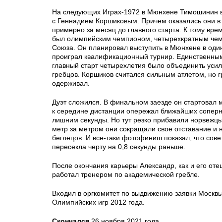
На следующих Играх-1972 в Мюнхене Тимошинин в
с Геннадием Коршиковым. Причем оказались они в
примерно за месяц до главного старта. К тому вре
был олимпийским чемпионом, четырехкратным чем
Союза. Он планировал выступить в Мюнхене в оди
проиграл квалификационный турнир. Единственны
главный старт четырехлетия было объединить усили
гребцов. Коршиков считался сильным атлетом, но 
одерживал.
Дуэт сложился. В финальном заезде он стартовал 
к середине дистанции опережал ближайших соперн
лишним секунды. Но тут резко прибавили норвежцы,
метр за метром они сокращали свое отставание и
беглецов. И все-таки фотофиниш показал, что сове
пересекла черту на 0,8 секунды раньше.
После окончания карьеры Александр, как и его от
работал тренером по академической гребле.
Входил в оргкомитет по выдвижению заявки Москв
Олимпийских игр 2012 года.
Скончался
26 ноября 2021 года.