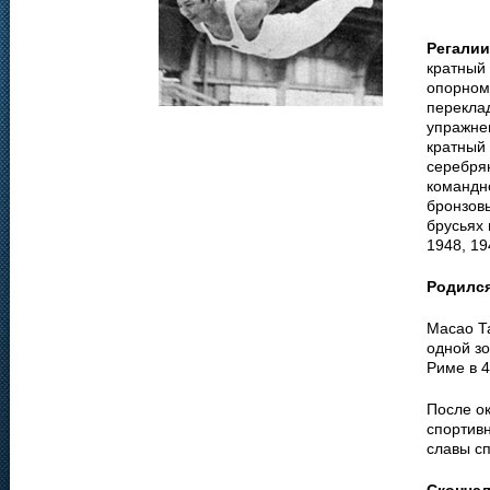
Регалии
кратный 
опорном
переклад
упражнен
кратный 
серебрян
командн
бронзов
брусьях
1948, 19
Родилс
Масао Т
одной зо
Риме в 4
После о
спортив
славы сп