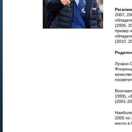
Регалии
2007, 20
обладате
(2006, 2
призер ч
обладате
(2010, 2
Родилс
Лучано С
Флоренц
качестве
посвятит
Возглав
1999), «
(2001-20
Наиболе
2005 по
место в 