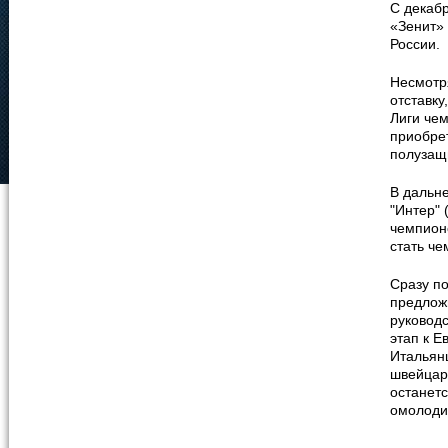
С декабр
«Зенит»
России.
Несмотря
отставку
Лиги чем
приобре
полузащ
В дальн
"Интер" 
чемпионс
стать че
Сразу п
предлож
руковод
этап к Е
Итальянц
швейцарц
останетс
омолоди