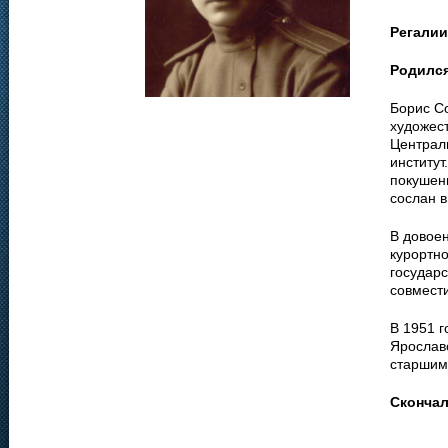
Регалии
Родилс
Борис С
художес
Централ
институт
покушени
сослан в
В довое
курортно
государ
совмест
В 1951 г
Ярославс
старшим
Сконча