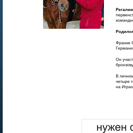
Регалии
первенст
командн
Родилс
Франке С
Германию
Он участ
бронзов
В личном
четыре г
на Игра