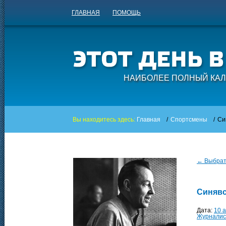
ГЛАВНАЯ
ПОМОЩЬ
НАИБОЛЕЕ ПОЛНЫЙ КАЛ
Вы находитесь здесь:
Главная
/
Спортсмены
/
Си
← Выбрать
Синявс
Дата:
10 а
Журналис