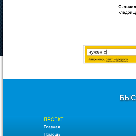
Сконча
кладбищ
БЫС
ПРОЕКТ
Главная
Помощь