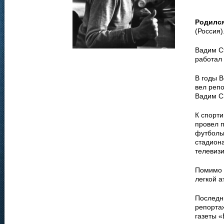
Родилс
(Россия)
Вадим Ст
работал
В годы 
вел репо
Вадим Си
К спорти
провел п
футболь
стадиона
телевизи
Помимо 
легкой а
Последн
репортаж
газеты 