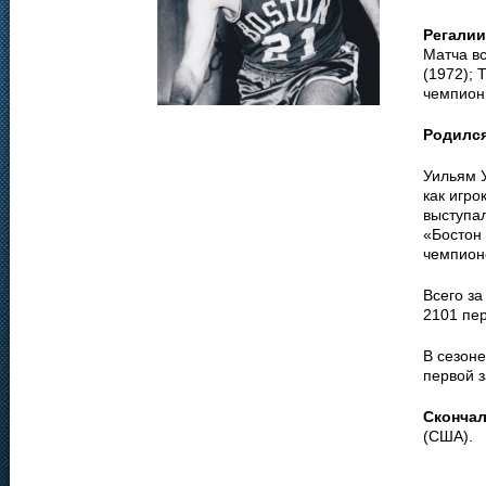
Регалии
Матча вс
(1972); 
чемпион 
Родилс
Уильям 
как игро
выступа
«Бостон 
чемпион
Всего за
2101 пер
В сезоне
первой з
Сконча
(США).