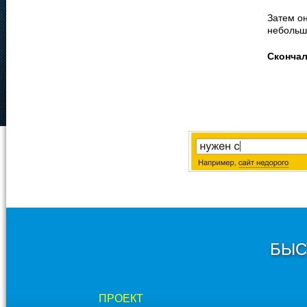
Затем он
небольш
Сконча
БЫС
ПРОЕКТ