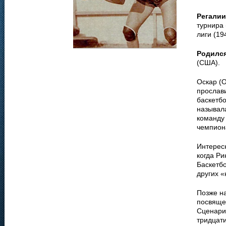
Регалии
турнира 
лиги (19
Родилс
(США).
Оскар (О
прослав
баскетбо
называл
команду 
чемпион
Интересн
когда Ри
Баскетб
других «
Позже н
посвяще
Сценарис
тридцат