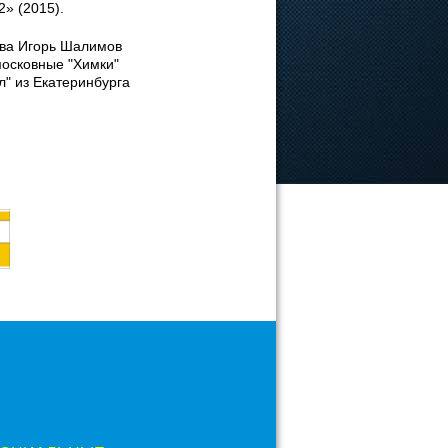
» (2015).
ова Игорь Шалимов
московные "Химки"
л" из Екатеринбурга