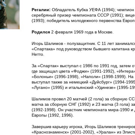
Регалии:
Обладатель Кубка УЕФА (1994); чемпион
серебряный призер чемпионата СССР (1991); виц
(1993); победитель молодежного первенства Европ
Родился
2 февраля 1969 года в Москве.
Игорь Шалимов - полузащитник. С 11 лет занималс
«Спартака» под руководством бывшего капитана к
Нетто.
За «Спартак» выступал с 1986 по 1991 год, затем 
где защищал цвета «Фоджи» (1991-1992), «Интера»
«Болоньи» (1996-1998), «Наполи» (1998-1999). На
выступал также за немецкий «Дуйсбург» (1994-199
«Лугано» (1995) и итальянский «Удинезе» (1995-19
Шалимов провел 20 матчей (2 гола) за сборную СС
матча за сборную СНГ (1992) и 23 матча (3 гола) з
(1992-1998). Он участник чемпионата мира-1990 и
Европы (1992, 1996).
Завершив карьеру игрока, Игорь Шалимов трениро
«Краснознаменск» (2001-2002), «Уралан» из Элист