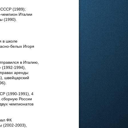
 СССР (1989);
е-чемпион Италии
ы (1990).
я в школе
расно-белых Игоря
отправился в Италию,
 (1992-1994),
 правах аренды
5), швейцарский
96).
СР (1990-1991), 4
а сборную России
 двух чемпионатов
вал ФК
ы (2002-2003),