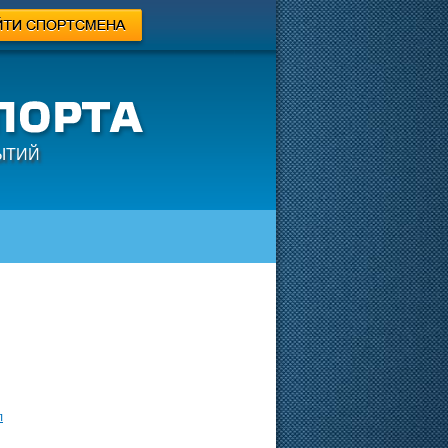
ЫТИЙ
л