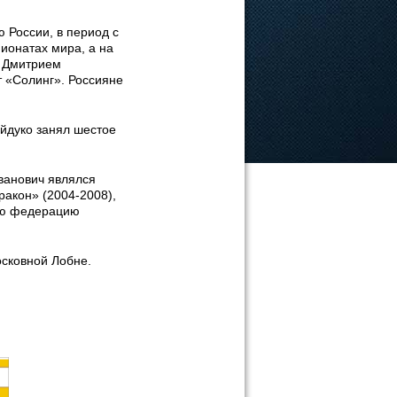
 России, в период с
ионатах мира, а на
и Дмитрием
т «Солинг». Россияне
йдуко занял шестое
ванович являлся
ракон» (2004-2008),
кую федерацию
осковной Лобне.