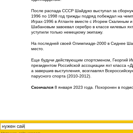
После распада СССР Шайдуко выступал за сборную
1996 по 1998 год трижды подряд побеждал на чемп
Играх-1996 в Атланте вместе с Игорем Скалиным 
Шабановым завоевал серебро в классе килевых ях
уступили только немецкому экипажу.
На последней своей Олимпиаде-2000 в Сиднее Ша
место.
Еще будучи действующим спортсменом, Георгий И
президентом Российской ассоциации яхт класса «Д
а завершив выступления, возглавлял Всероссийс
парусного спорта (2010-2012).
Скончался
8 января 2023 года. Похоронен в подм