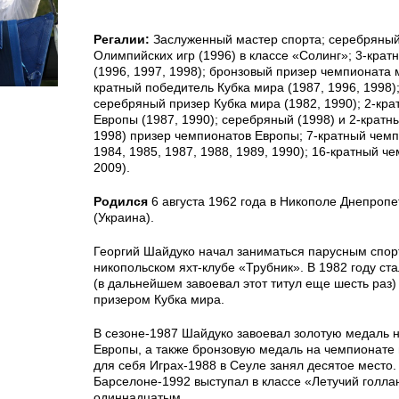
Регалии:
Заслуженный мастер спорта; серебряный
Олимпийских игр (1996) в классе «Солинг»; 3-кра
(1996, 1997, 1998); бронзовый призер чемпионата м
кратный победитель Кубка мира (1987, 1996, 1998)
серебряный призер Кубка мира (1982, 1990); 2-кр
Европы (1987, 1990); серебряный (1998) и 2-кратн
1998) призер чемпионатов Европы; 7-кратный чем
1984, 1985, 1987, 1988, 1989, 1990); 16-кратный ч
2009).
Родился
6 августа 1962 года в Никополе Днепропе
(Украина).
Георгий Шайдуко начал заниматься парусным спорт
никопольском яхт-клубе «Трубник». В 1982 году с
(в дальнейшем завоевал этот титул еще шесть раз
призером Кубка мира.
В сезоне-1987 Шайдуко завоевал золотую медаль 
Европы, а также бронзовую медаль на чемпионате
для себя Играх-1988 в Сеуле занял десятое место.
Барселоне-1992 выступал в классе «Летучий голла
одиннадцатым.