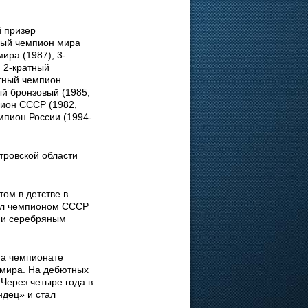
 призер
тный чемпион мира
ира (1987); 3-
; 2-кратный
атный чемпион
ый бронзовый (1985,
пион СССР (1982,
емпион России (1994-
тровской области
ом в детстве в
тал чемпионом СССР
) и серебряным
на чемпионате
 мира. На дебютных
 Через четыре года в
ндец» и стал