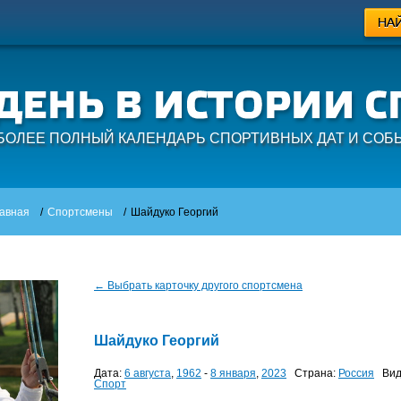
БОЛЕЕ ПОЛНЫЙ КАЛЕНДАРЬ СПОРТИВНЫХ ДАТ И СОБ
авная
/
Спортсмены
/
Шайдуко Георгий
← Выбрать карточку другого спортсмена
Шайдуко Георгий
Дата:
6 августа
,
1962
-
8 января
,
2023
Страна:
Россия
Вид
Спорт