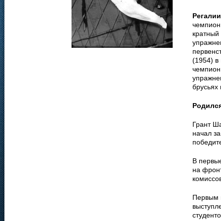
Регалии
чемпион 
кратный
упражне
первенс
(1954) 
чемпион 
упражнен
брусьях 
Родилс
Грант Ша
начал за
победит
В первы
на фронт
комиссов
Первым 
выступл
студенто