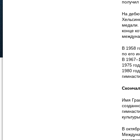
получил 
На дебю
Хельсин
медали.
конце ко
междуна
В 1958 г
по его 
В 1967–1
1975 го
1980 го
гимнасти
Сконча
Имя Гра
созданн
гимнасти
культуры
В октябр
Междуна