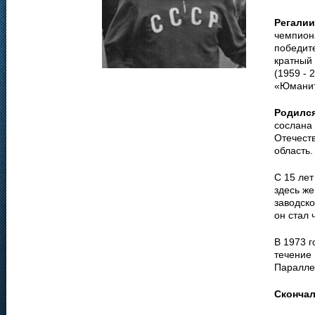
Регалии
чемпиона
победите
кратный
(1959 - 
«Юманит
Родилс
сослана 
Отечест
область.
С 15 ле
здесь же
заводско
он стал 
В 1973 г
течение 
Паралле
Сконча