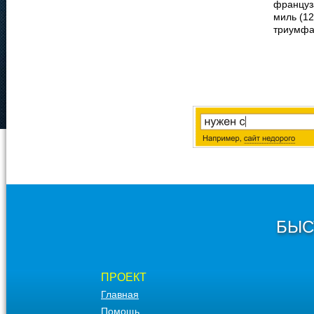
француза
миль (12
триумфа
БЫС
ПРОЕКТ
Главная
Помощь