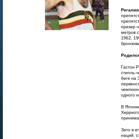
Регалии
препятст
препятст
призер 
метров с
1962, 19
бронзовы
Родилс
Гастон Р
стипль-ч
беге на 
первенст
чемпиона
одного и
В Япони
Херриот
принима
Зато в е
наций, с