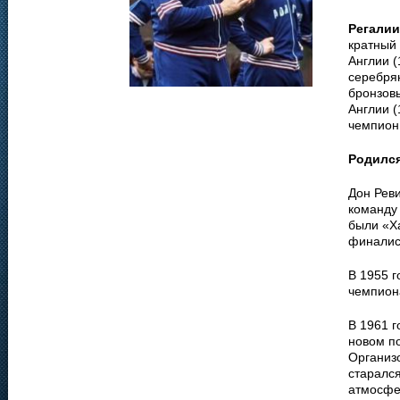
Регалии
кратный 
Англии (
серебрян
бронзовы
Англии (
чемпион 
Родилс
Дон Рев
команду 
были «Х
финалист
В 1955 
чемпион
В 1961 
новом п
Организ
старался
атмосфе