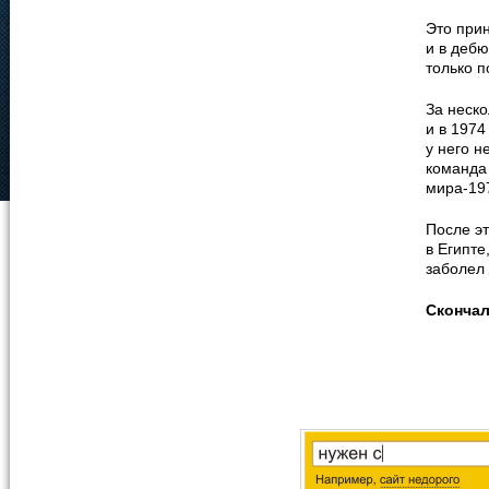
Это прин
и в деб
только п
За неско
и в 1974
у него н
команда
мира-197
После э
в Египте
заболел 
Сконча