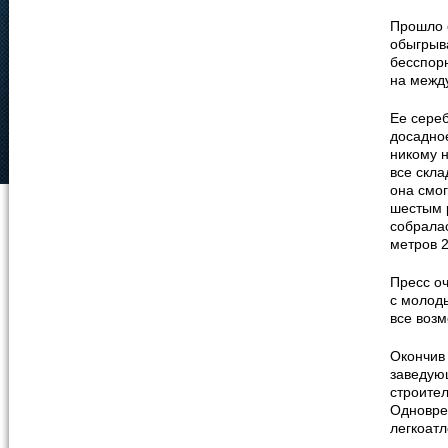
Прошло 
обыгрыва
бесспор
на межд
Ее сере
досадно
никому н
все скла
она смог
шестым 
собралас
метров 2
Пресс оч
с молоды
все воз
Окончив
заведую
строите
Одновре
легкоатл