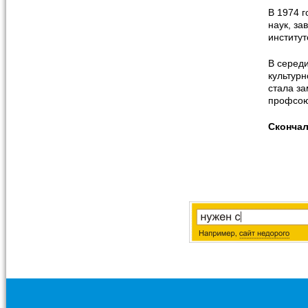
В 1974 г
наук, з
институт
В серед
культур
стала з
профсою
Сконча