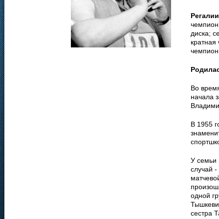
Регалии
чемпионк
диска; с
кратная 
чемпион
Родила
Во врем
начала 
Владими
В 1955 г
знаменит
спортшк
У семьи 
случай 
матчевой
произош
одной г
Тышкевич
сестра Т