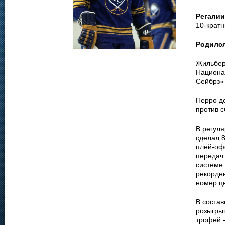
Регалии
10-кратн
Родилс
Жильбер
Национа
Сейбрз» 
Перро де
против 
В регул
сделал 
плей-оф
передач
системе 
рекордн
номер ц
В соста
розыгры
трофей -