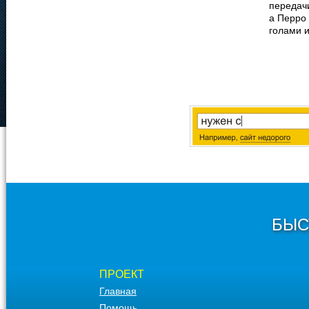
передачи
а Перро 
голами 
БЫС
ПРОЕКТ
Главная
Помощь