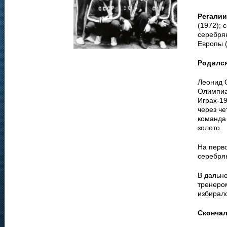
Регалии
(1972); 
серебря
Европы 
Родилс
Леонид О
Олимпиа
Играх-19
через че
команда 
золото.
На перв
серебря
В дальн
тренеро
избирал
Сконча