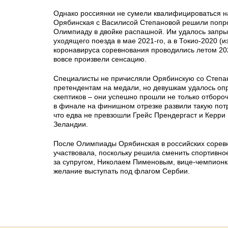
Однако россиянки не сумели квалифицироваться на
Орябинская с Василисой Степановой решили попро
Олимпиаду в двойке распашной. Им удалось запрыг
уходящего поезда в мае 2021-го, а в Токио-2020 (и
коронавируса соревнования проводились летом 202
вовсе произвели сенсацию.
Специалисты не причисляли Орябинскую со Степа
претендентам на медали, но девушкам удалось оп
скептиков – они успешно прошли не только отборо
в финале на финишном отрезке развили такую пот
что едва не превзошли Грейс Прендергаст и Керри
Зеландии.
После Олимпиады Орябинская в российских сорев
участвовала, поскольку решила сменить спортивно
за супругом, Николаем Пименовым, вице-чемпионк
желание выступать под флагом Сербии.