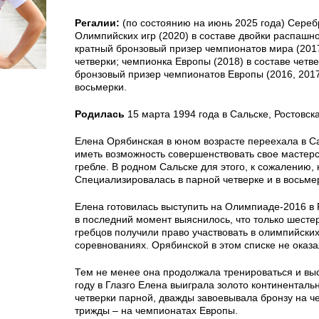
Регалии:
(по состоянию на июнь 2025 года) Сере
Олимпийских игр (2020) в составе двойки распашно
кратный бронзовый призер чемпионатов мира (2017
четверки; чемпионка Европы (2018) в составе четве
бронзовый призер чемпионатов Европы (2016, 2017,
восьмерки.
Родилась
15 марта 1994 года в Сальске, Ростовска
Елена Орябинская в юном возрасте переехала в Са
иметь возможность совершенствовать свое мастерс
гребле. В родном Сальске для этого, к сожалению, 
Специализировалась в парной четверке и в восьмер
Елена готовилась выступить на Олимпиаде-2016 в
в последний момент выяснилось, что только шесте
гребцов получили право участвовать в олимпийски
соревнованиях. Орябинской в этом списке не оказа
Тем не менее она продолжала тренироваться и выст
году в Глазго Елена выиграла золото континенталь
четверки парной, дважды завоевывала бронзу на ч
трижды – на чемпионатах Европы.