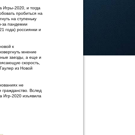
 Игры-2020, и тогда
бовать пробиться на
нуть на ступеньку
з-за пандемии
1 года) россиянки и
новой к
ровергнуть мнение
чные заезды, а еще и
рясающую скорость,
 Гаулер из Новой
нованиях не
е гражданство. Вслед
а Игр-2020 изъявила