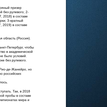
бряный призер
й без рулевого; 2-
, 2018) в составе
рки; 3-кратный
 2019) в составе
я область (Россия).
нкт-Петербург, чтобы
тво в академической
не было условий.
ке без рулевого.
 Рио-де-Жанейро, но
ро российских
х
лось.
упать. Так, в 2018
ной пробы в составе
емпионатах мира и