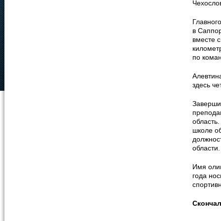
Чехослов
Главног
в Саппор
вместе с
километр
по коман
Алевтина
здесь че
Завершив
преподав
область.
школе о
должнос
области.
Имя оли
года но
спортивн
Сконча