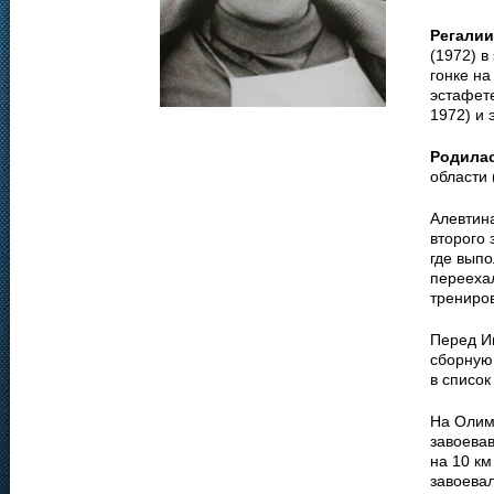
Регалии
(1972) в
гонке на
эстафете
1972) и 
Родила
области 
Алевтин
второго 
где выпо
переехал
трениров
Перед И
сборную
в список
На Олим
завоевав
на 10 км
завоева