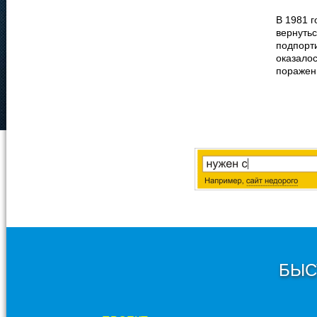
В 1981 г
вернутьс
подпорти
оказалос
поражени
БЫС