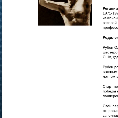
Регалии
1971-197
чемпион
весовой 
професси
Родилс
Рубен Ол
шестеро 
США, где
Рубен р
главным 
летнем 
Старт п
победы 
панчеро
Свой пер
отправив
заполни