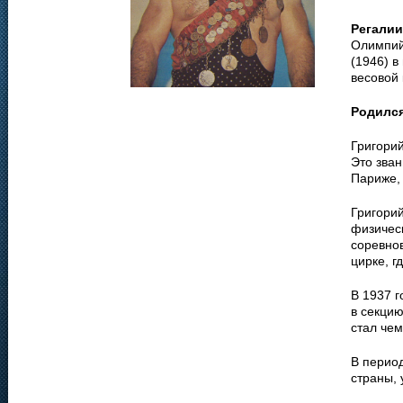
Регалии
Олимпийс
(1946) в
весовой 
Родилс
Григорий
Это зва
Париже, 
Григорий
физичес
соревнов
цирке, г
В 1937 г
в секцию
стал чем
В период
страны, 