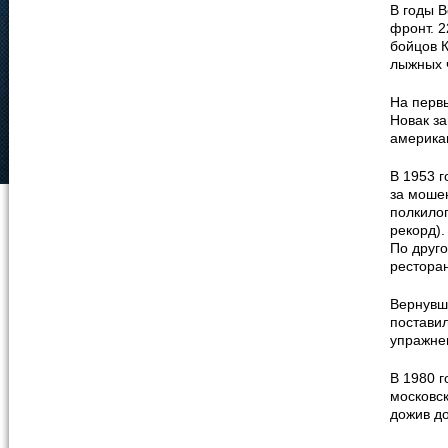
В годы В
фронт. 
бойцов 
лыжных 
На перв
Новак з
америка
В 1953 г
за моше
полкилог
рекорд).
По друго
ресторан
Вернувши
поставил
упражнен
В 1980 г
московс
дожив до