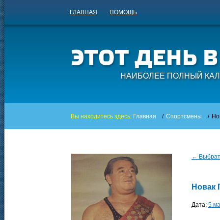
ГЛАВНАЯ
ПОМОЩЬ
НАИБОЛЕЕ ПОЛНЫЙ КАЛ
Вы находитесь здесь:
Главная
/
Спортсмены
/
Но
← Выбрать
Новак 
Дата:
5 м