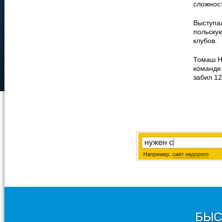
сложност
Выступал
польску
клубов.
Томаш Не
команде 
забил 12
БЫС