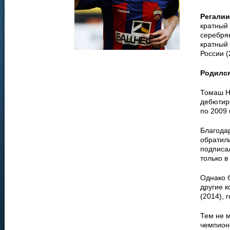
Регалии
кратный 
серебрян
кратный 
России (
Родилс
Томаш Н
дебютиро
по 2009 
Благода
обратил
подписал
только в
Однако 
другие к
(2014), 
Тем не 
чемпион