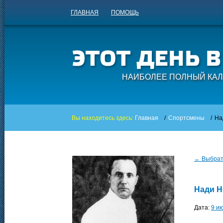
ГЛАВНАЯ
ПОМОЩЬ
НАИБОЛЕЕ ПОЛНЫЙ КАЛ
Вы находитесь здесь:
Главная
/
Спортсмены
/
На
← Выбрать
Нади Н
Дата:
9 и