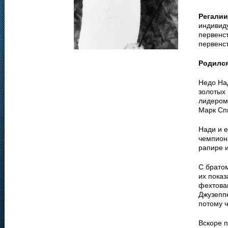
Регалии
индивид
первенс
первенс
Родилс
Недо На
золотых
лидером 
Марк Спи
Нади и е
чемпиона
рапире и
С брато
их пока
фехтован
Джузепп
потому 
Вскоре 