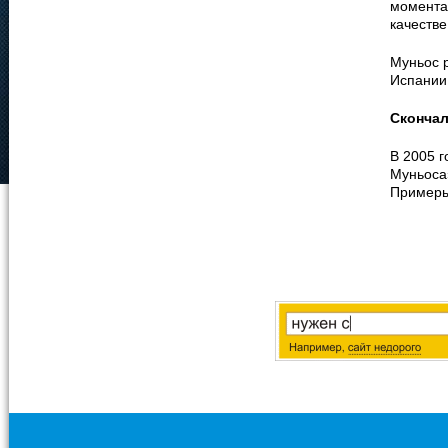
момента
качестве
Муньос р
Испании
Сконча
В 2005 г
Муньоса
Примеры