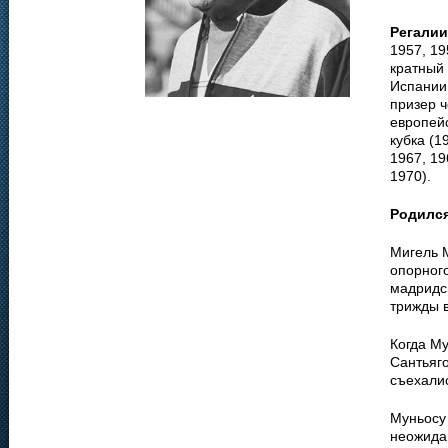
Регалии
1957, 19
кратный 
Испании 
призер ч
европей
кубка (1
1967, 19
1970).
Родилс
Мигель М
опорного
мадридск
трижды 
Когда М
Сантьяг
съехали
Муньосу 
неожида